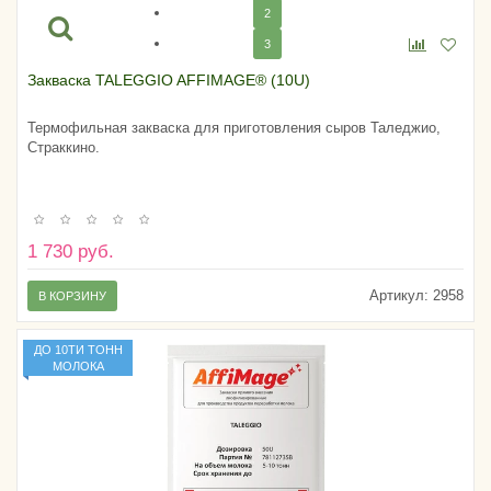
2
3
Закваска TALEGGIO AFFIMAGE® (10U)
Термофильная закваска для приготовления сыров Таледжио,
Страккино.
1 730 руб.
Артикул:
2958
В КОРЗИНУ
ДО 10ТИ ТОНН
МОЛОКА